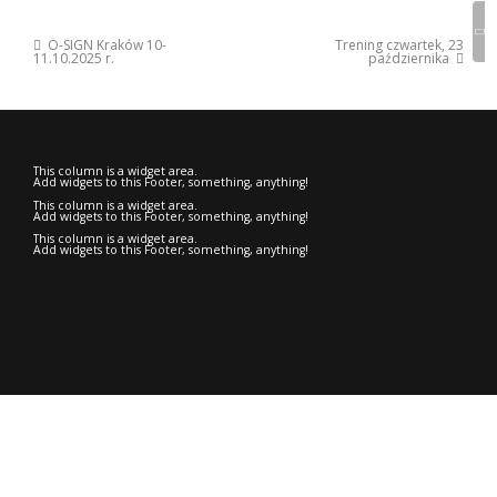
Previous
O-SIGN Kraków 10-
Trening czwartek, 23
Post
Post
Next
11.10.2025 r.
października
:
Post
navigation
:
This column is a widget area.
Add widgets to this Footer, something, anything!
This column is a widget area.
Add widgets to this Footer, something, anything!
This column is a widget area.
Add widgets to this Footer, something, anything!