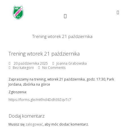
Skip
to
content
Open
Main
Menu
Main
Search
for:
Navigation
Trening wtorek 21 października
Trening wtorek 21 października
20
By:
Joanna
20 października 2025
Joanna Grabowska
października
Grabowska
Bez kategorii
No Comments
2025
Zapraszamy na trening, wtorek 21 października, godz. 17:30, Park
Jordana, zbiórka na górce
Zgłoszenia:
https://forms.gle/mKfnd4DdhS9ZqvTc7
Dodaj komentarz
Musisz się
zalogować
, aby móc dodać komentarz.