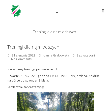
Skip
to
content
Open
Main
Menu
Main
Search
for:
Navigation
Treningi dla najmłodszych
Treningi dla najmłodszych
31
By:
Joanna
31 sierpnia 2022
Joanna Grabowska
Bez kategorii
sierpnia
Grabowska
No Comments
2022
Zaczynamy treningi po wakacjach !
Czwartek 1.09.2022 – godzina 17:30 – 19:00 Park Jordana. Zbiórka
na górce od strony al. 3 Maja.
Serdecznie zapraszamy 🙂