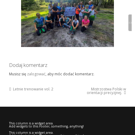
Dodaj komentarz
Musisz się
zalogować
, aby móc dodać komentarz.
Previous
Letnie trenowanie vol. 2
Mistrzostwa Polski w
Post
Post
Next
orientacji precyzjnej.
:
Post
navigation
:
This column is a widget area.
Add widgets to this Footer, something, anything!
This column is a widget area.